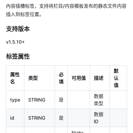
內容插槽标签，支持将栏目/内容模板发布的静态文件内容
插入到标签位置。
支持版本
v1.5.10+
标签属性
默
属性
必
类型
可用值
描述
认
名
填
值
数据
type
STRING
是
类型
数据
id
STRING
是
ID
true=